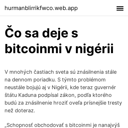
hurmanblirrikfwco.web.app
Čo sa deje s
bitcoinmi v nigérii
V mnohých častiach sveta sú znásilnenia stále
na dennom poriadku. S týmto problémom
neustále bojujú aj v Nigérii, kde teraz guvernér
štátu Kaduna podpísal zákon, podľa ktorého
budú za znásilnenie hroziť oveľa prísnejšie tresty
než doteraz.
„Schopnosť obchodovať s bitcoinmi je nanajvýš