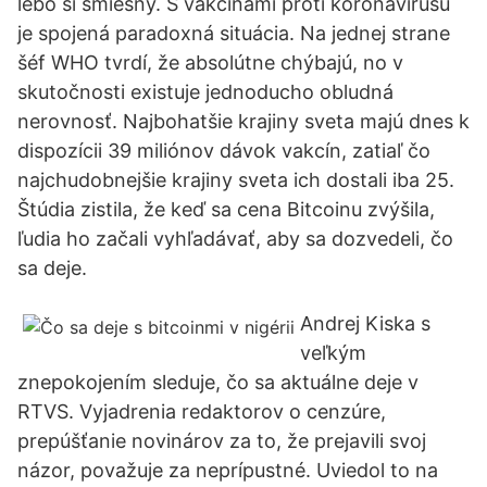
lebo si smiešny. S vakcínami proti koronavírusu
je spojená paradoxná situácia. Na jednej strane
šéf WHO tvrdí, že absolútne chýbajú, no v
skutočnosti existuje jednoducho obludná
nerovnosť. Najbohatšie krajiny sveta majú dnes k
dispozícii 39 miliónov dávok vakcín, zatiaľ čo
najchudobnejšie krajiny sveta ich dostali iba 25.
Štúdia zistila, že keď sa cena Bitcoinu zvýšila,
ľudia ho začali vyhľadávať, aby sa dozvedeli, čo
sa deje.
Andrej Kiska s
veľkým
znepokojením sleduje, čo sa aktuálne deje v
RTVS. Vyjadrenia redaktorov o cenzúre,
prepúšťanie novinárov za to, že prejavili svoj
názor, považuje za neprípustné. Uviedol to na