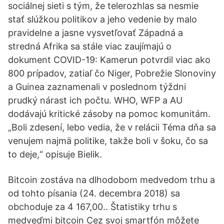
sociálnej sieti s tým, že telerozhlas sa nesmie
stať slúžkou politikov a jeho vedenie by malo
pravidelne a jasne vysvetľovať Západná a
stredná Afrika sa stále viac zaujímajú o
dokument COVID-19: Kamerun potvrdil viac ako
800 prípadov, zatiaľ čo Niger, Pobrežie Slonoviny
a Guinea zaznamenali v poslednom týždni
prudký nárast ich počtu. WHO, WFP a AU
dodávajú kritické zásoby na pomoc komunitám.
„Boli zdesení, lebo vedia, že v relácii Téma dňa sa
venujem najmä politike, takže boli v šoku, čo sa
to deje,“ opisuje Bielik.
Bitcoin zostáva na dlhodobom medvedom trhu a
od tohto písania (24. decembra 2018) sa
obchoduje za 4 167,00.. Štatistiky trhu s
medveďmi bitcoin Cez svoj smartfón môžete