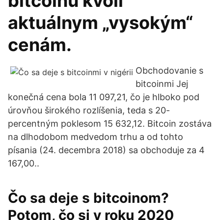
bitcoinu kvôli
aktuálnym „vysokým“
cenám.
Obchodovanie s
bitcoinmi Jej
konečná cena bola 11 097,21, čo je hlboko pod
úrovňou širokého rozlíšenia, teda s 20-
percentným poklesom 15 632,12. Bitcoin zostáva
na dlhodobom medvedom trhu a od tohto
písania (24. decembra 2018) sa obchoduje za 4
167,00..
Čo sa deje s bitcoinom?
Potom, čo si v roku 2020