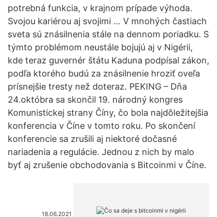
potrebná funkcia, v krajnom prípade výhoda.
Svojou kariérou aj svojimi … V mnohých častiach
sveta sú znásilnenia stále na dennom poriadku. S
týmto problémom neustále bojujú aj v Nigérii,
kde teraz guvernér štátu Kaduna podpísal zákon,
podľa ktorého budú za znásilnenie hroziť oveľa
prísnejšie tresty než doteraz. PEKING – Dňa
24.októbra sa skončil 19. národný kongres
Komunistickej strany Číny, čo bola najdôležitejšia
konferencia v Číne v tomto roku. Po skončení
konferencie sa zrušili aj niektoré dočasné
nariadenia a regulácie. Jednou z nich by malo
byť aj zrušenie obchodovania s Bitcoinmi v Číne.
18.06.2021