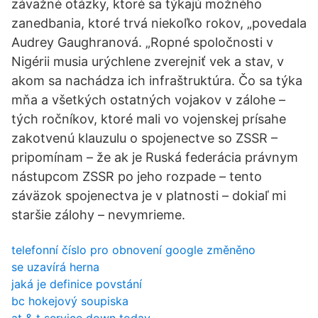
závažné otázky, ktoré sa týkajú možného
zanedbania, ktoré trvá niekoľko rokov, „povedala
Audrey Gaughranová. „Ropné spoločnosti v
Nigérii musia urýchlene zverejniť vek a stav, v
akom sa nachádza ich infraštruktúra. Čo sa týka
mňa a všetkých ostatných vojakov v zálohe –
tých ročníkov, ktoré mali vo vojenskej prísahe
zakotvenú klauzulu o spojenectve so ZSSR –
pripomínam – že ak je Ruská federácia právnym
nástupcom ZSSR po jeho rozpade – tento
záväzok spojenectva je v platnosti – dokiaľ mi
staršie zálohy – nevymrieme.
telefonní číslo pro obnovení google změněno
se uzavírá herna
jaká je definice povstání
bc hokejový soupiska