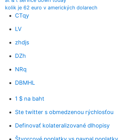
at & t service down today
kolik je 62 euro v amerických dolarech
CTqy
LV
zhdjs
DZh
NRq
DBMHL
1 $ na baht
Ste twitter s obmedzenou rýchlosťou
Definovať kolateralizované dlhopisy
Štvorcové poplatky vs paypal poplatky