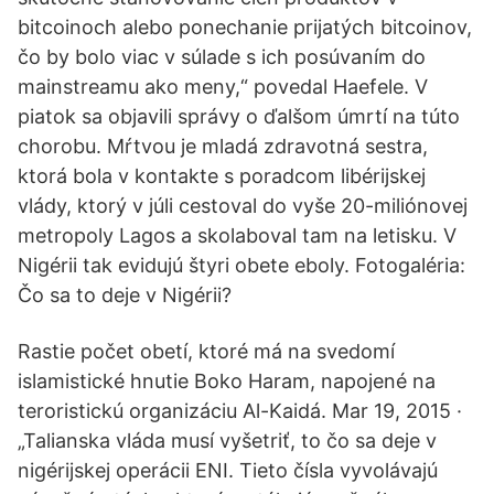
bitcoinoch alebo ponechanie prijatých bitcoinov,
čo by bolo viac v súlade s ich posúvaním do
mainstreamu ako meny,“ povedal Haefele. V
piatok sa objavili správy o ďalšom úmrtí na túto
chorobu. Mŕtvou je mladá zdravotná sestra,
ktorá bola v kontakte s poradcom libérijskej
vlády, ktorý v júli cestoval do vyše 20-miliónovej
metropoly Lagos a skolaboval tam na letisku. V
Nigérii tak evidujú štyri obete eboly. Fotogaléria:
Čo sa to deje v Nigérii?
Rastie počet obetí, ktoré má na svedomí
islamistické hnutie Boko Haram, napojené na
teroristickú organizáciu Al-Kaidá. Mar 19, 2015 ·
„Talianska vláda musí vyšetriť, to čo sa deje v
nigérijskej operácii ENI. Tieto čísla vyvolávajú