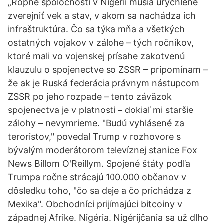
„Ropné spoločnosti v Nigérii musia urýchlene
zverejniť vek a stav, v akom sa nachádza ich
infraštruktúra. Čo sa týka mňa a všetkých
ostatných vojakov v zálohe – tých ročníkov,
ktoré mali vo vojenskej prísahe zakotvenú
klauzulu o spojenectve so ZSSR – pripomínam –
že ak je Ruská federácia právnym nástupcom
ZSSR po jeho rozpade – tento záväzok
spojenectva je v platnosti – dokiaľ mi staršie
zálohy – nevymrieme. "Budú vyhlásené za
teroristov," povedal Trump v rozhovore s
bývalým moderátorom televíznej stanice Fox
News Billom O'Reillym. Spojené štáty podľa
Trumpa ročne strácajú 100.000 občanov v
dôsledku toho, "čo sa deje a čo prichádza z
Mexika". Obchodníci prijímajúci bitcoiny v
západnej Afrike. Nigéria. Nigérijčania sa už dlho