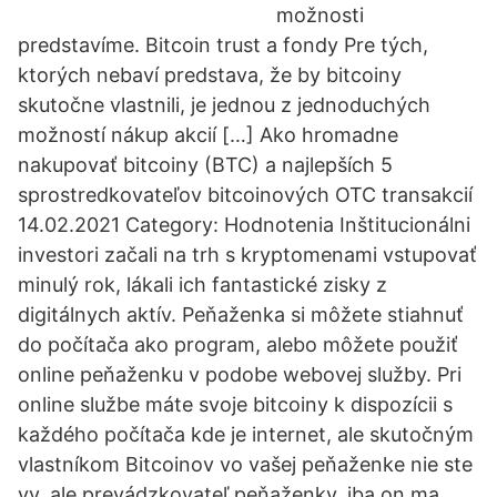
možnosti
predstavíme. Bitcoin trust a fondy Pre tých,
ktorých nebaví predstava, že by bitcoiny
skutočne vlastnili, je jednou z jednoduchých
možností nákup akcií […] Ako hromadne
nakupovať bitcoiny (BTC) a najlepších 5
sprostredkovateľov bitcoinových OTC transakcií
14.02.2021 Category: Hodnotenia Inštitucionálni
investori začali na trh s kryptomenami vstupovať
minulý rok, lákali ich fantastické zisky z
digitálnych aktív. Peňaženka si môžete stiahnuť
do počítača ako program, alebo môžete použiť
online peňaženku v podobe webovej služby. Pri
online službe máte svoje bitcoiny k dispozícii s
každého počítača kde je internet, ale skutočným
vlastníkom Bitcoinov vo vašej peňaženke nie ste
vy, ale prevádzkovateľ peňaženky, iba on ma