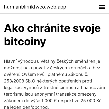
hurmanblirrikfwco.web.app
Ako chránite svoje
bitcoiny
Hlavní výhodou u většiny českých směnáren je
možnost nakupovat v českých korunách a bez
ověření. Ovšem kvůli platnému Zákonu č.
253/2008 Sb.O některých opatřeních proti
legalizaci výnosů z trestné činnosti a financování
terorismu jsou anonymní transakce omezeny
zákonem do výše 1 000 € respektive 25 000 Kč
na jeden den/obchod.