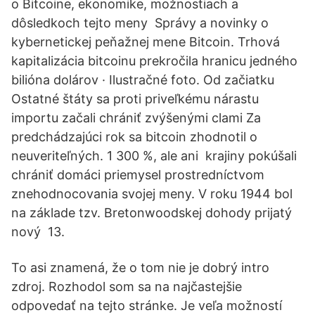
o Bitcoine, ekonomike, možnostiach a
dôsledkoch tejto meny Správy a novinky o
kybernetickej peňažnej mene Bitcoin. Trhová
kapitalizácia bitcoinu prekročila hranicu jedného
bilióna dolárov · Ilustračné foto. Od začiatku
Ostatné štáty sa proti priveľkému nárastu
importu začali chrániť zvýšenými clami Za
predchádzajúci rok sa bitcoin zhodnotil o
neuveriteľných. 1 300 %, ale ani krajiny pokúšali
chrániť domáci priemysel prostredníctvom
znehodnocovania svojej meny. V roku 1944 bol
na základe tzv. Bretonwoodskej dohody prijatý
nový 13.
To asi znamená, že o tom nie je dobrý intro
zdroj. Rozhodol som sa na najčastejšie
odpovedať na tejto stránke. Je veľa možností