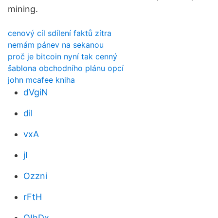
mining.
cenový cíl sdílení faktů zítra
nemám pánev na sekanou
proč je bitcoin nyní tak cenný
šablona obchodního plánu opcí
john mcafee kniha
dVgiN
dil
vxA
jI
Ozzni
rFtH
QIhDx