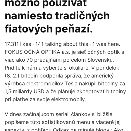
možno používať
namiesto tradičných
fiatových peňazí.
17,311 likes · 141 talking about this · 1 was here.
FOKUS OČNÁ OPTIKA a.s. je sieť očných optík s
viac ako 70 predajňami po celom Slovensku.
Prídite k nám a vyberte si okuliare, V pondelok
(8. 2.) bitcoin podporila správa, že americký
výrobca elektromobilov Tesla nakúpil bitcoiny za
1,5 miliardy USD a že plánuje akceptovať bitcoiny
pri platbe za svoje elektromobily.
V dnes začínajúcom seriáli článkov si bližšie
popíšeme túto sofistikovanú menu a viaceré jej
aspekty, z pohľadu Odkaz na minulé blogy : Ako