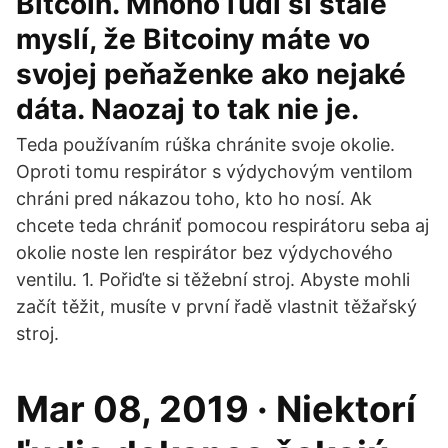
Bitcoin. Mnoho ľudí si stále
myslí, že Bitcoiny máte vo
svojej peňaženke ako nejaké
dáta. Naozaj to tak nie je.
Teda používaním rúška chránite svoje okolie.
Oproti tomu respirátor s výdychovým ventilom
chráni pred nákazou toho, kto ho nosí. Ak
chcete teda chrániť pomocou respirátoru seba aj
okolie noste len respirátor bez výdychového
ventilu. 1. Pořiďte si těžební stroj. Abyste mohli
začít těžit, musíte v první řadě vlastnit těžařský
stroj.
Mar 08, 2019 · Niektorí