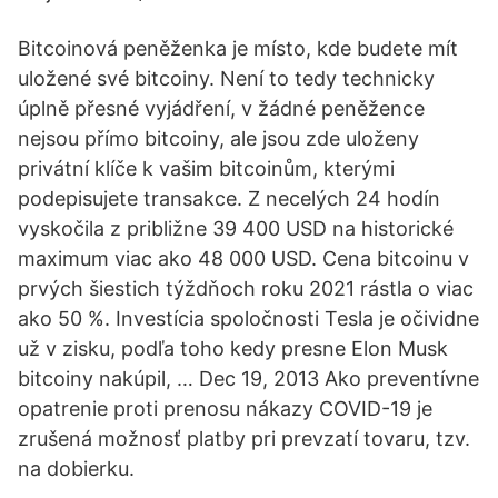
Bitcoinová peněženka je místo, kde budete mít
uložené své bitcoiny. Není to tedy technicky
úplně přesné vyjádření, v žádné peněžence
nejsou přímo bitcoiny, ale jsou zde uloženy
privátní klíče k vašim bitcoinům, kterými
podepisujete transakce. Z necelých 24 hodín
vyskočila z približne 39 400 USD na historické
maximum viac ako 48 000 USD. Cena bitcoinu v
prvých šiestich týždňoch roku 2021 rástla o viac
ako 50 %. Investícia spoločnosti Tesla je očividne
už v zisku, podľa toho kedy presne Elon Musk
bitcoiny nakúpil, … Dec 19, 2013 Ako preventívne
opatrenie proti prenosu nákazy COVID-19 je
zrušená možnosť platby pri prevzatí tovaru, tzv.
na dobierku.