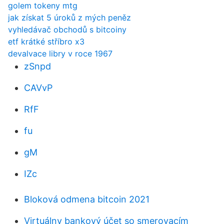
golem tokeny mtg
jak získat 5 úroků z mých peněz
vyhledávač obchodů s bitcoiny
etf krátké stříbro x3
devalvace libry v roce 1967
zSnpd
CAVvP
RfF
fu
gM
IZc
Bloková odmena bitcoin 2021
Virtuálny bankový účet so smerovacím