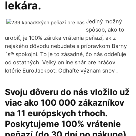
lekára.
Jediný možný
spôsob, ako to
urobiť, je 100% záruka vrátenia peňazí, ak z
nejakého dôvodu nebudete s prípravkom Barny
´s® spokojní. To je to zásadné, čo nás oddeľuje
od ostatných. Veľký online snár pre hráčov
lotérie EuroJackpot: Odhaľte význam snov .
Svoju dôveru do nás vložilo už
viac ako 100 000 zákazníkov
na 11 európskych trhoch.
Poskytujeme 100% vrátenie
peňazí (do 30 dní po nákupe)