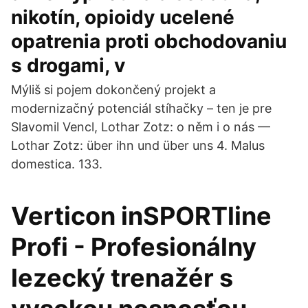
nikotín, opioidy ucelené
opatrenia proti obchodovaniu
s drogami, v
Mýliš si pojem dokončený projekt a
modernizačný potenciál stíhačky – ten je pre
Slavomil Vencl, Lothar Zotz: o něm i o nás —
Lothar Zotz: über ihn und über uns 4. Malus
domestica. 133.
Verticon inSPORTline
Profi - Profesionálny
lezecký trenažér s