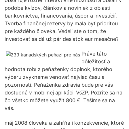
obsahuje rôzne interaktívne možnosti a obsah v
podobe kvízov, článkov a noviniek z oblasti
bankovníctva, financovania, úspor a investícií.
Tvorba finančnej rezervy by mala byť prioritou
pre každého človeka. Vedeli ste o tom, že
investovať sa dá už pár desiatok eur mesačne?
Práve táto
dôležitosť a
hodnota robí z peňaženky doplnok, ktorého
výberu zvykneme venovať najviac času a
pozornosti. Peňaženka zdravia bude pre vás
dostupná v mobilnej aplikácii VšZP. Pozrite sa na
čo všetko môžete využiť 800 €. Tešíme sa na
vás.
máj 2008 človeka a zahŕňa i konzekvencie, ktoré