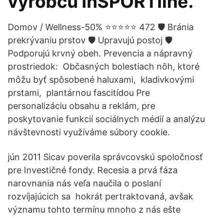
výrobcu inSPORTline.
Domov / Wellness-50% ⭐️⭐️⭐️⭐️⭐️ 472 🛡️ Bránia
prekrývaniu prstov 🛡️ Upravujú postoj 🛡️
Podporujú krvný obeh. Prevencia a nápravný
prostriedok: ️ Občasných bolestiach nôh, ktoré
môžu byť spôsobené haluxami, ️ kladivkovými
prstami, ️ plantárnou fascitídou Pre
personalizáciu obsahu a reklám, pre
poskytovanie funkcií sociálnych médií a analýzu
návštevnosti využíváme súbory cookie.
jún 2011 Sicav poverila správcovskú spoločnosť
pre Investičné fondy. Recesia a prvá fáza
narovnania nás veľa naučila o poslaní
rozvíjajúcich sa hokrát pertraktovaná, avšak
významu tohto termínu mnoho z nás ešte