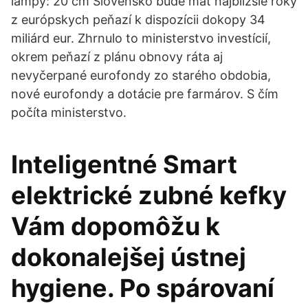
lampy: 20 cm Slovensko bude mať najbližšie roky
z európskych peňazí k dispozícii dokopy 34
miliárd eur. Zhrnulo to ministerstvo investícií,
okrem peňazí z plánu obnovy ráta aj
nevyčerpané eurofondy zo starého obdobia,
nové eurofondy a dotácie pre farmárov. S čím
počíta ministerstvo.
Inteligentné Smart
elektrické zubné kefky
Vám dopomôžu k
dokonalejšej ústnej
hygiene. Po spárovaní