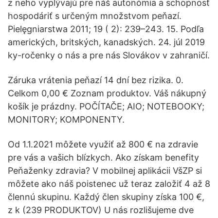
z neho vyplývajú pre náš autonómia a schopnosť
hospodáriť s určeným množstvom peňazí.
Pielęgniarstwa 2011; 19 ( 2): 239–243. 15. Podľa
amerických, britských, kanadských. 24. júl 2019
ky-ročenky o nás a pre nás Slovákov v zahraničí.
Záruka vrátenia peňazí 14 dní bez rizika. 0.
Celkom 0,00 € Zoznam produktov. Váš nákupný
košík je prázdny. POČÍTAČE; AIO; NOTEBOOKY;
MONITORY; KOMPONENTY.
Od 1.1.2021 môžete využiť až 800 € na zdravie
pre vás a vašich blízkych. Ako získam benefity
Peňaženky zdravia? V mobilnej aplikácii VšZP si
môžete ako náš poistenec už teraz založiť 4 až 8
člennú skupinu. Každý člen skupiny získa 100 €,
z k (239 PRODUKTOV) U nás rozlišujeme dve