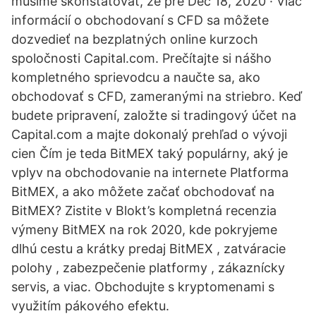
musíme skonštatovať, že pre Dec 18, 2020 · Viac
informácií o obchodovaní s CFD sa môžete
dozvedieť na bezplatných online kurzoch
spoločnosti Capital.com. Prečítajte si nášho
kompletného sprievodcu a naučte sa, ako
obchodovať s CFD, zameranými na striebro. Keď
budete pripravení, založte si tradingový účet na
Capital.com a majte dokonalý prehľad o vývoji
cien Čím je teda BitMEX taký populárny, aký je
vplyv na obchodovanie na internete Platforma
BitMEX, a ako môžete začať obchodovať na
BitMEX? Zistite v Blokt’s kompletná recenzia
výmeny BitMEX na rok 2020, kde pokryjeme
dlhú cestu a krátky predaj BitMEX , zatváracie
polohy , zabezpečenie platformy , zákaznícky
servis, a viac. Obchodujte s kryptomenami s
využitím pákového efektu.