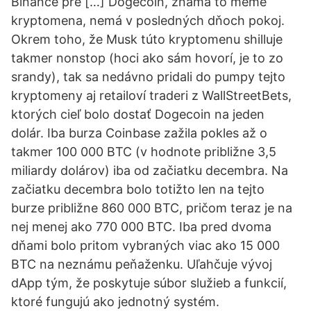
Binance pre […] Dogecoin, známa to meme
kryptomena, nemá v posledných dňoch pokoj.
Okrem toho, že Musk túto kryptomenu shilluje
takmer nonstop (hoci ako sám hovorí, je to zo
srandy), tak sa nedávno pridali do pumpy tejto
kryptomeny aj retailoví traderi z WallStreetBets,
ktorých cieľ bolo dostať Dogecoin na jeden
dolár. Iba burza Coinbase zažila pokles až o
takmer 100 000 BTC (v hodnote približne 3,5
miliardy dolárov) iba od začiatku decembra. Na
začiatku decembra bolo totižto len na tejto
burze približne 860 000 BTC, pričom teraz je na
nej menej ako 770 000 BTC. Iba pred dvoma
dňami bolo pritom vybraných viac ako 15 000
BTC na neznámu peňaženku. Uľahčuje vývoj
dApp tým, že poskytuje súbor služieb a funkcií,
ktoré fungujú ako jednotný systém.