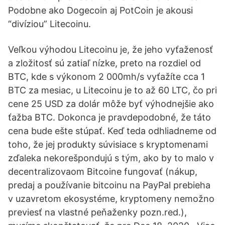
Podobne ako Dogecoin aj PotCoin je akousi
“divíziou” Litecoinu.
Veľkou výhodou Litecoinu je, že jeho vyťaženosť
a zložitosť sú zatiaľ nízke, preto na rozdiel od
BTC, kde s výkonom 2 000mh/s vyťažíte cca 1
BTC za mesiac, u Litecoinu je to až 60 LTC, čo pri
cene 25 USD za dolár môže byť výhodnejšie ako
ťažba BTC. Dokonca je pravdepodobné, že táto
cena bude ešte stúpať. Keď teda odhliadneme od
toho, že jej produkty súvisiace s kryptomenami
zďaleka nekorešpondujú s tým, ako by to malo v
decentralizovaom Bitcoine fungovať (nákup,
predaj a používanie bitcoinu na PayPal prebieha
v uzavretom ekosystéme, kryptomeny nemožno
previesť na vlastné peňaženky pozn.red.),