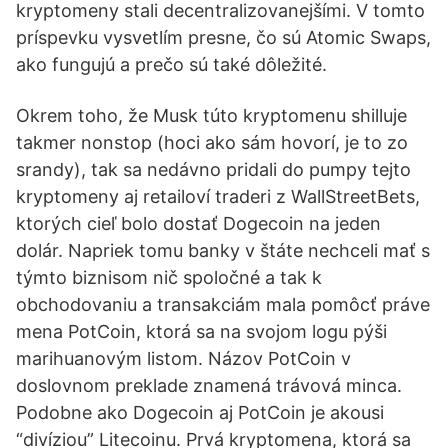
kryptomeny stali decentralizovanejšími. V tomto
príspevku vysvetlím presne, čo sú Atomic Swaps,
ako fungujú a prečo sú také dôležité.
Okrem toho, že Musk túto kryptomenu shilluje
takmer nonstop (hoci ako sám hovorí, je to zo
srandy), tak sa nedávno pridali do pumpy tejto
kryptomeny aj retailoví traderi z WallStreetBets,
ktorých cieľ bolo dostať Dogecoin na jeden
dolár. Napriek tomu banky v štáte nechceli mať s
týmto biznisom nič spoločné a tak k
obchodovaniu a transakciám mala pomôcť práve
mena PotCoin, ktorá sa na svojom logu pýši
marihuanovým listom. Názov PotCoin v
doslovnom preklade znamená trávová minca.
Podobne ako Dogecoin aj PotCoin je akousi
“divíziou” Litecoinu. Prvá kryptomena, ktorá sa