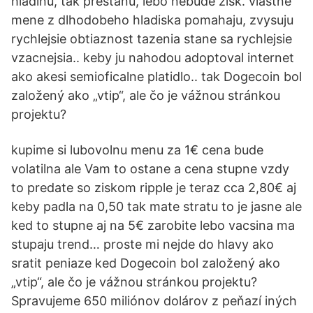
hladinu, tak prestanu, lebo nebude zisk. vlastne
mene z dlhodobeho hladiska pomahaju, zvysuju
rychlejsie obtiaznost tazenia stane sa rychlejsie
vzacnejsia.. keby ju nahodou adoptoval internet
ako akesi semioficalne platidlo.. tak Dogecoin bol
založený ako „vtip“, ale čo je vážnou stránkou
projektu?
kupime si lubovolnu menu za 1€ cena bude
volatilna ale Vam to ostane a cena stupne vzdy
to predate so ziskom ripple je teraz cca 2,80€ aj
keby padla na 0,50 tak mate stratu to je jasne ale
ked to stupne aj na 5€ zarobite lebo vacsina ma
stupaju trend… proste mi nejde do hlavy ako
sratit peniaze ked Dogecoin bol založený ako
„vtip“, ale čo je vážnou stránkou projektu?
Spravujeme 650 miliónov dolárov z peňazí iných