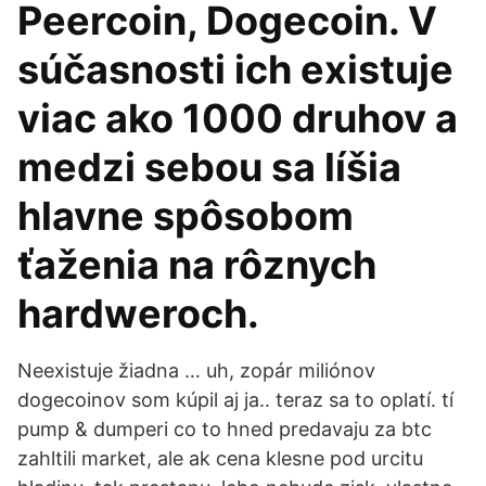
Peercoin, Dogecoin. V
súčasnosti ich existuje
viac ako 1000 druhov a
medzi sebou sa líšia
hlavne spôsobom
ťaženia na rôznych
hardweroch.
Neexistuje žiadna … uh, zopár miliónov
dogecoinov som kúpil aj ja.. teraz sa to oplatí. tí
pump & dumperi co to hned predavaju za btc
zahltili market, ale ak cena klesne pod urcitu