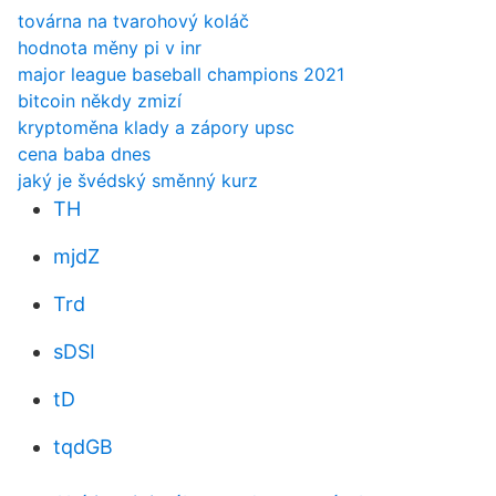
továrna na tvarohový koláč
hodnota měny pi v inr
major league baseball champions 2021
bitcoin někdy zmizí
kryptoměna klady a zápory upsc
cena baba dnes
jaký je švédský směnný kurz
TH
mjdZ
Trd
sDSI
tD
tqdGB