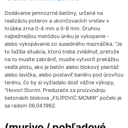
Dodávame jemnozrné betóny, určené na
realizáciu poterov a ukončovacích vrstiev v
hrúbke zrna 0-4 mm a 0-8 mm. Druhou
najbežnejšou metódou úniku je vykopanie -
alebo vykopávanie zo susedného maznáčika. "Je
to ťažšia situácia, ktorú treba zvládnuť, pretože
na to musíte zabrániť, musíte vytvoriť prekážku
vedľa plotu, ako je betón alebo blokový plantáž
alebo lavička, alebo postaviť bariéru pod úrovňou
terénu, čo by si vyžiadalo dosť vážne výkopy,
"Hovorí Stormi. Preduzeće za proizvodnju
betonskih blokova „FILIPOVIĆ MOMIR“ počelo je
sa radom 06.04.1982.
(murivo / pohľadové