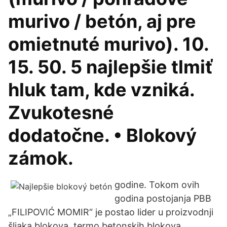
murivo / betón, aj pre
omietnuté murivo). 10.
15. 50. 5 najlepšie tlmiť
hluk tam, kde vzniká.
Zvukotesné
dodatočne. • Blokový
zámok.
godine. Tokom ovih
godina postojanja PBB
„FILIPOVIĆ MOMIR“ je postao lider u proizvodnji
šljaka blokova, termo betonskih blokova,