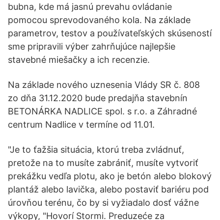
bubna, kde má jasnú prevahu ovládanie
pomocou sprevodovaného kola. Na základe
parametrov, testov a používateľských skúseností
sme pripravili výber zahrňujúce najlepšie
stavebné miešačky a ich recenzie.
Na základe nového uznesenia Vlády SR č. 808
zo dňa 31.12.2020 bude predajňa stavebnín
BETONÁRKA NADLICE spol. s r.o. a Záhradné
centrum Nadlice v termíne od 11.01.
"Je to ťažšia situácia, ktorú treba zvládnuť,
pretože na to musíte zabrániť, musíte vytvoriť
prekážku vedľa plotu, ako je betón alebo blokový
plantáž alebo lavička, alebo postaviť bariéru pod
úrovňou terénu, čo by si vyžiadalo dosť vážne
výkopy, "Hovorí Stormi. Preduzeće za