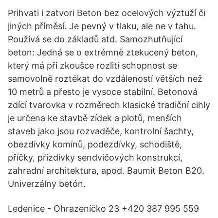
Prihvati i zatvori Beton bez ocelových výztuží či
jiných příměsí. Je pevný v tlaku, ale ne v tahu.
Používá se do základů atd. Samozhutňující
beton: Jedná se o extrémně ztekucený beton,
který má při zkoušce rozlití schopnost se
samovolně roztékat do vzdáleností větších než
10 metrů a přesto je vysoce stabilní. Betonová
zdící tvarovka v rozměrech klasické tradiční cihly
je určena ke stavbě zídek a plotů, menších
staveb jako jsou rozvaděče, kontrolní šachty,
obezdívky komínů, podezdívky, schodiště,
příčky, přizdívky sendvičových konstrukcí,
zahradní architektura, apod. Baumit Beton B20.
Univerzálny betón.
Ledenice - Ohrazeníčko 23 +420 387 995 559