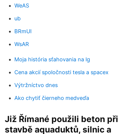
WeAS
ub
BRmUI
WsAR
Moja história sťahovania na lg
Cena akcií spoločnosti tesla a spacex
Výtržníctvo dnes
Ako chytiť čierneho medveďa
Již Římané použili beton při
stavbě aquaduktů, silnic a