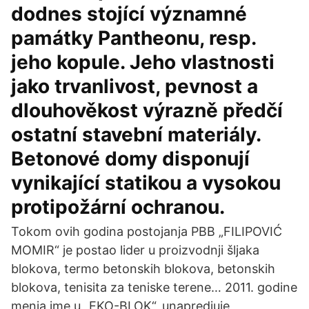
dodnes stojící významné
památky Pantheonu, resp.
jeho kopule. Jeho vlastnosti
jako trvanlivost, pevnost a
dlouhověkost výrazně předčí
ostatní stavební materiály.
Betonové domy disponují
vynikající statikou a vysokou
protipožární ochranou.
Tokom ovih godina postojanja PBB „FILIPOVIĆ
MOMIR“ je postao lider u proizvodnji šljaka
blokova, termo betonskih blokova, betonskih
blokova, tenisita za teniske terene… 2011. godine
menja ime u „EKO-BLOK“, unapredjuje