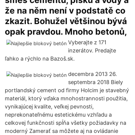
směs cementu, písku a vody a
že na něm není v podstatě co
zkazit. Bohužel většinou bývá
opak pravdou. Mnoho betonů,
Vyberajte z 171
inzerátov. Predajte
ľahko a rýchlo na Bazoš.sk.
decembra 2013 26.
septembra 2018 Biely
portlandský cement od firmy Holcim je stavebný
materiál, ktorý vďaka mnohostrannosti použitia,
vynikajúcej kvalite, veľkej pevnosti,
neprekonateľnému estetickému vzhľadu a
celkovej funkčnosti spĺňa všetky požiadavky na
moderný Zamerať sa môžete aj na ovládanie