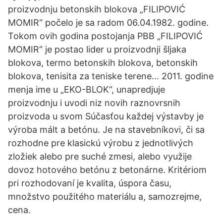
proizvodnju betonskih blokova „FILIPOVIĆ
MOMIR“ počelo je sa radom 06.04.1982. godine.
Tokom ovih godina postojanja PBB „FILIPOVIĆ
MOMIR“ je postao lider u proizvodnji šljaka
blokova, termo betonskih blokova, betonskih
blokova, tenisita za teniske terene… 2011. godine
menja ime u „EKO-BLOK“, unapredjuje
proizvodnju i uvodi niz novih raznovrsnih
proizvoda u svom Súčasťou každej výstavby je
výroba mált a betónu. Je na stavebníkovi, či sa
rozhodne pre klasickú výrobu z jednotlivých
zložiek alebo pre suché zmesi, alebo využije
dovoz hotového betónu z betonárne. Kritériom
pri rozhodovaní je kvalita, úspora času,
množstvo použitého materiálu a, samozrejme,
cena.