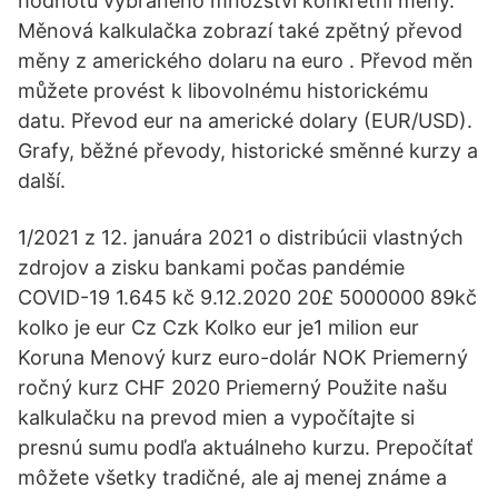
hodnotu vybraného množství konkrétní měny.
Měnová kalkulačka zobrazí také zpětný převod
měny z amerického dolaru na euro . Převod měn
můžete provést k libovolnému historickému
datu. Převod eur na americké dolary (EUR/USD).
Grafy, běžné převody, historické směnné kurzy a
další.
1/2021 z 12. januára 2021 o distribúcii vlastných
zdrojov a zisku bankami počas pandémie
COVID-19 1.645 kč 9.12.2020 20£ 5000000 89kč
kolko je eur Cz Czk Kolko eur je1 milion eur
Koruna Menový kurz euro-dolár NOK Priemerný
ročný kurz CHF 2020 Priemerný Použite našu
kalkulačku na prevod mien a vypočítajte si
presnú sumu podľa aktuálneho kurzu. Prepočítať
môžete všetky tradičné, ale aj menej známe a