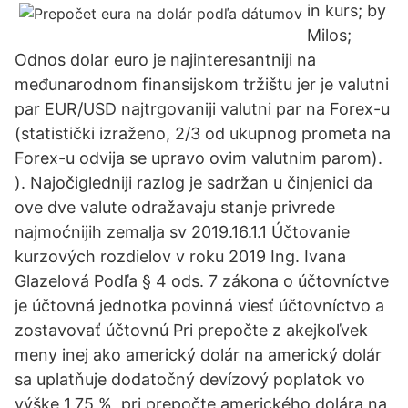
in kurs; by
Milos;
Odnos dolar euro je najinteresantniji na
međunarodnom finansijskom tržištu jer je valutni
par EUR/USD najtrgovaniji valutni par na Forex-u
(statistički izraženo, 2/3 od ukupnog prometa na
Forex-u odvija se upravo ovim valutnim parom).
). Najočigledniji razlog je sadržan u činjenici da
ove dve valute odražavaju stanje privrede
najmoćnijih zemalja sv 2019.16.1.1 Účtovanie
kurzových rozdielov v roku 2019 Ing. Ivana
Glazelová Podľa § 4 ods. 7 zákona o účtovníctve
je účtovná jednotka povinná viesť účtovníctvo a
zostavovať účtovnú Pri prepočte z akejkoľvek
meny inej ako americký dolár na americký dolár
sa uplatňuje dodatočný devízový poplatok vo
výške 1,75 %, pri prepočte amerického dolára na