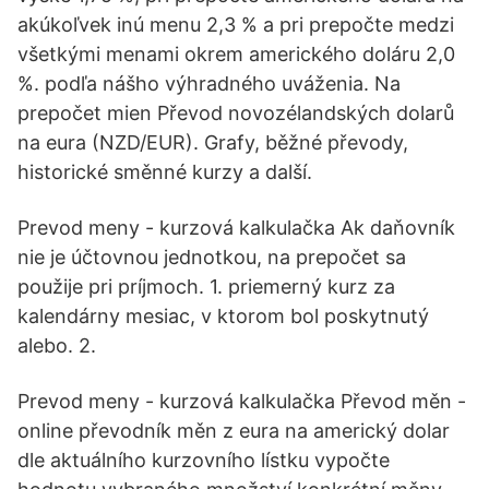
akúkoľvek inú menu 2,3 % a pri prepočte medzi
všetkými menami okrem amerického doláru 2,0
%. podľa nášho výhradného uváženia. Na
prepočet mien Převod novozélandských dolarů
na eura (NZD/EUR). Grafy, běžné převody,
historické směnné kurzy a další.
Prevod meny - kurzová kalkulačka Ak daňovník
nie je účtovnou jednotkou, na prepočet sa
použije pri príjmoch. 1. priemerný kurz za
kalendárny mesiac, v ktorom bol poskytnutý
alebo. 2.
Prevod meny - kurzová kalkulačka Převod měn -
online převodník měn z eura na americký dolar
dle aktuálního kurzovního lístku vypočte