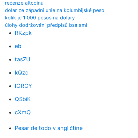
recenze altcoinu
dolar ze západní unie na kolumbijské peso
kolik je 1 000 pesos na dolary
úlohy dodržování předpisů bsa aml
RKzpk
eb
tasZU
kQzq
IOROY
QSbiK
cXmQ
Pesar de todo v angličtine