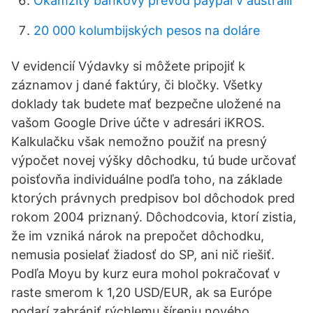
Okamžitý bankový prevod paypal v austrálii
20 000 kolumbijských pesos na doláre
V evidencií Výdavky si môžete pripojiť k
záznamov j dané faktúry, či bločky. Všetky
doklady tak budete mať bezpečne uložené na
vašom Google Drive účte v adresári iKROS.
Kalkulačku však nemožno použiť na presný
výpočet novej výšky dôchodku, tú bude určovať
poisťovňa individuálne podľa toho, na základe
ktorých právnych predpisov bol dôchodok pred
rokom 2004 priznaný. Dôchodcovia, ktorí zistia,
že im vzniká nárok na prepočet dôchodku,
nemusia posielať žiadosť do SP, ani nič riešiť.
Podľa Moyu by kurz eura mohol pokračovať v
raste smerom k 1,20 USD/EUR, ak sa Európe
podarí zabrániť rýchlemu šíreniu nového